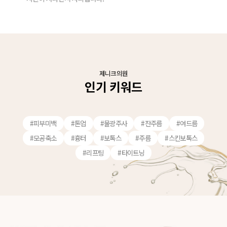
제니크의원
인기 키워드
#피부미백
#톤업
#물광주사
#잔주름
#여드름
#모공축소
#흉터
#보톡스
#주름
#스킨보톡스
#리프팅
#타이트닝