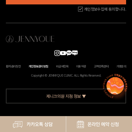
개인정보수집에 동의합니다.
환자권리장전
개인정보관리방침
비급여항목
이용약관
고객만족센터
가맹문의
Copyright © JENNYQUE CLINIC. ALL Rights Reserved.
제니크의원 지점 정보
▼
상호
소재지
대표자
사업자등록번호
제니크의원 부산 센텀점
부산광역시 해운대구 센텀남대로
한영진
469-68-00572
50, 10층
제니크의원 부산대점
부산광역시 금정구 부산대학로 49,
이정화
891-05-03131