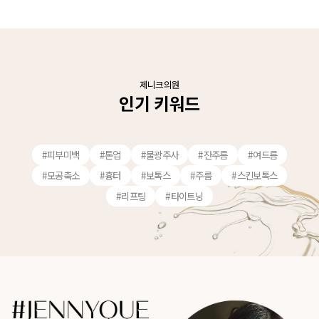
제니크의원
인기 키워드
#피부미백
#톤업
#물광주사
#잔주름
#여드름
#모공축소
#흉터
#보톡스
#주름
#스킨보톡스
#리프팅
#타이트닝