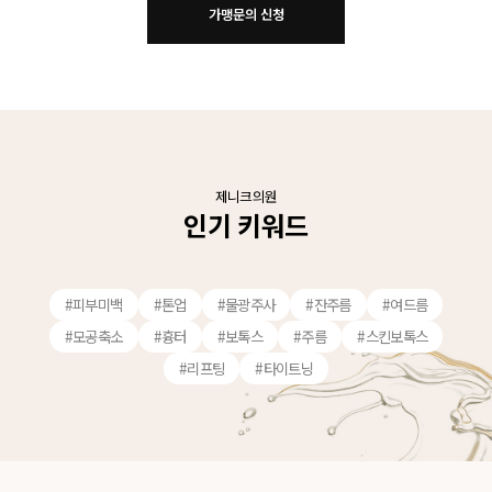
제니크의원
인기 키워드
#피부미백
#톤업
#물광주사
#잔주름
#여드름
#모공축소
#흉터
#보톡스
#주름
#스킨보톡스
#리프팅
#타이트닝