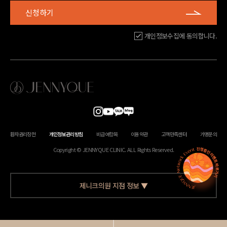
신청하기
개인정보수집에 동의합니다.
환자권리장전
개인정보관리방침
비급여항목
이용약관
고객만족센터
가맹문의
Copyright © JENNYQUE CLINIC. ALL Rights Reserved.
제니크의원 지점 정보
▼
상호
소재지
대표자
사업자등록번호
제니크의원 부산 센텀점
부산광역시 해운대구 센텀남대로
한영진
469-68-00572